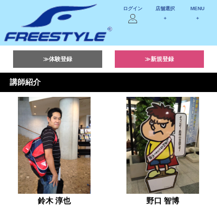
ログイン
店舗選択
MENU
+
+
≫体験登録
≫新規登録
講師紹介
鈴木 淳也
野口 智博